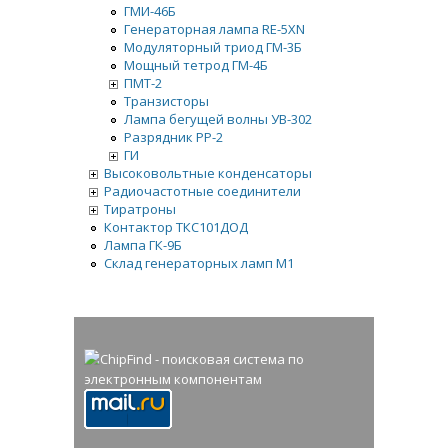
ГМИ-46Б
Генераторная лампа RE-5XN
Модуляторный триод ГМ-3Б
Мощный тетрод ГМ-4Б
ПМТ-2
Транзисторы
Лампа бегущей волны УВ-302
Разрядник РР-2
ГИ
Высоковольтные конденсаторы
Радиочастотные соединители
Тиратроны
Контактор ТКС101ДОД
Лампа ГК-9Б
Склад генераторных ламп М1