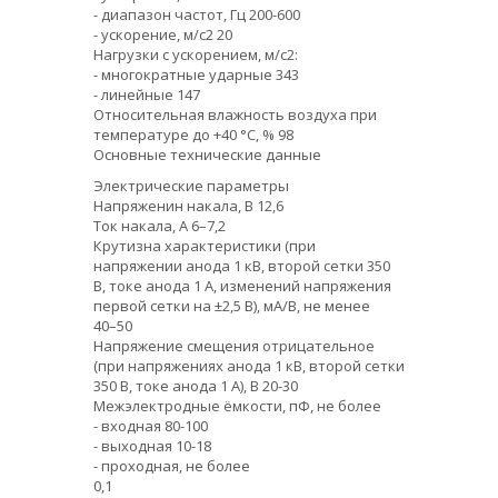
- диапазон частот, Гц 200-600
- ускорение, м/с2 20
Нагрузки с ускорением, м/с2:
- многократные ударные 343
- линейные 147
Относительная влажность воздуха при
температуре до +40 °C, % 98
Основные технические данные
Электрические параметры
Напряженин накала, В 12,6
Ток накала, А 6–7,2
Крутизна характеристики (при
напряжении анода 1 кВ, второй сетки 350
В, токе анода 1 А, изменений напряжения
первой сетки на ±2,5 В), мА/В, не менее
40–50
Напряжение смещения отрицательное
(при напряжениях анода 1 кВ, второй сетки
350 В, токе анода 1 А), В 20-30
Межэлектродные ёмкости, пФ, не более
- входная 80-100
- выходная 10-18
- проходная, не более
0,1