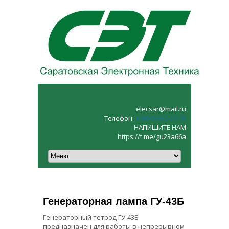
elecsar@mail.ru
Телефон:
+7(8453)52‑27‑70
НАПИШИТЕ НАМ
https://t.me/gu23a66a
Генераторная лампа ГУ-43Б
Генераторный тетрод ГУ-43Б
предназначен для работы в непрерывном