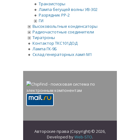
Транзисторы
Лампа бегущей волны УВ-302
Разрядник РР-2
ГИ
Высоковольтные конденсаторы
Радиочастотные соединители
Тиратроны
Контактор ТКС101ДОД
Лампа ГК-9Б
Склад генераторных ламп М1
Авторские права (Copyright) © 2026,
Developed by
Web-STO
.