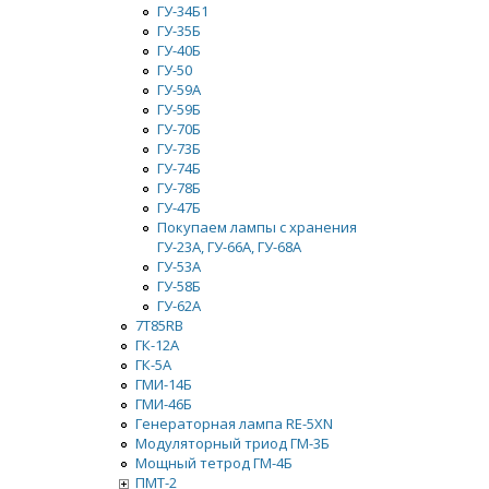
ГУ-34Б1
ГУ-35Б
ГУ-40Б
ГУ-50
ГУ-59А
ГУ-59Б
ГУ-70Б
ГУ-73Б
ГУ-74Б
ГУ-78Б
ГУ-47Б
Покупаем лампы с хранения
ГУ-23А, ГУ-66А, ГУ-68А
ГУ-53А
ГУ-58Б
ГУ-62А
7Т85RB
ГК-12А
ГК-5А
ГМИ-14Б
ГМИ-46Б
Генераторная лампа RE-5XN
Модуляторный триод ГМ-3Б
Мощный тетрод ГМ-4Б
ПМТ-2