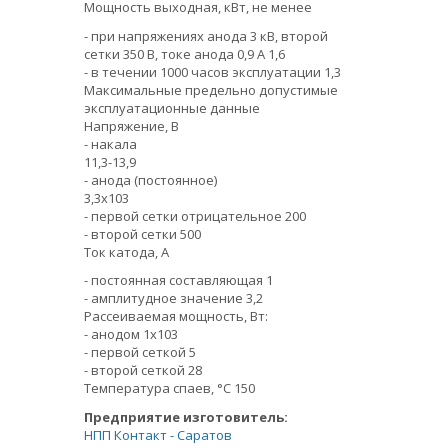
Мощность выходная, кВт, не менее
- при напряжениях анода 3 кВ, второй
сетки 350 В, токе анода 0,9 А 1,6
- в течении 1000 часов эксплуатации 1,3
Максимальные предельно допустимые
эксплуатационные данные
Напряжение, В
- накала
11,3-13,9
- анода (постоянное)
3,3х103
- первой сетки отрицательное 200
- второй сетки 500
Ток катода, А
- постоянная составляющая 1
- амплитудное значение 3,2
Рассеиваемая мощность, Вт:
- анодом 1х103
- первой сеткой 5
- второй сеткой 28
Температура спаев, °С 150
Предприятие изготовитель:
НПП Контакт - Саратов