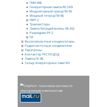
ГМИ-46Б
Генераторная лампа RE-5XN
Модуляторный триод ГМ-3Б
Мощный тетрод ГМ-4Б
ПМТ-2
Транзисторы
Лампа бегущей волны УВ-302
Разрядник РР-2
ГИ
Высоковольтные конденсаторы
Радиочастотные соединители
Тиратроны
Контактор ТКС101ДОД
Лампа ГК-9Б
Склад генераторных ламп М1